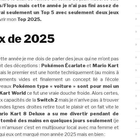
/Flops mais cette année je n’ai pas fini assez de
rai seulement un Top 5 avec seulement deux jeux
vrir mon
Top 2025.
ux de 2025
ette année je me dois de parler des jeux qui ne m’ont pas
ent des déceptions :
Pokémon Écarlate
et
Mario Kart
mais le premier est une honte techniquement (au moins à
ements vides et finalement un concept lié a l’école
uveaux
Pokémon type « voiture » sont pour moi un
 Kart World
ce fut une vraie douche froide. Alors certes,
aux capacités de la
Switch 2
mais je n’arrive pas à trouver
andes lignes droites retire tout le plaisir et on fait vite le
rio Kart 8 Deluxe a su me divertir pendant de
t tombé des mains en quelques jours seulement
(je
peu m’amuser c’est en multijoueur local avec ma femme et
 qui eux ont marqué mon année 2025 mais en bien :