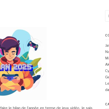
Re
po
:
C
Ja
No
Ma
Ak
Cy
Ge
Le
d
C
aire le bilan de l’année en terme de jeux vidéo. Je sais