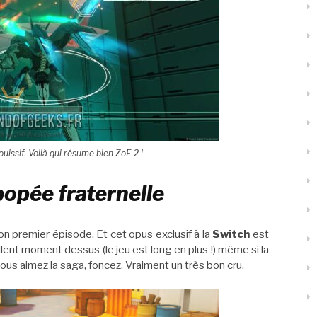
ouissif. Voilà qui résume bien ZoE 2 !
épopée fraternelle
on premier épisode. Et cet opus exclusif à la
Switch
est
llent moment dessus (le jeu est long en plus !) même si la
vous aimez la saga, foncez. Vraiment un très bon cru.