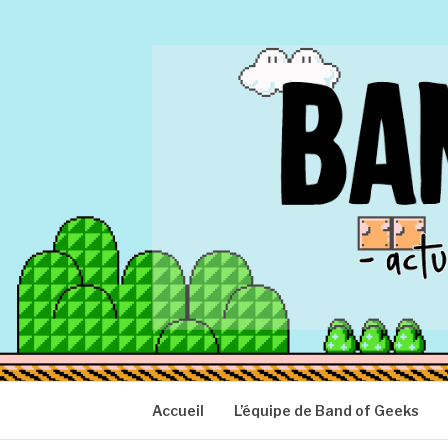
Aller
au
contenu
BAND OF GEEK
Actu Geek d'hier et d'aujourd'hui
Accueil
L’équipe de Band of Geeks