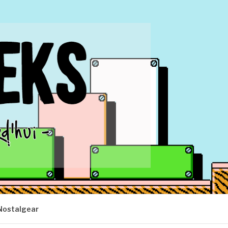
Nostalgear