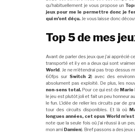
qu’habituellement je vous propose un
Tops
jeux pour me le permettre donc je fe
qui m’ont déçu.
Je vous laisse donc décou
Top 5 de mes je
Avant de parler des jeux que j’ai apprécié c
transporté et il y en a deux qui sont vraim
World
. Je ne m’étendrai pas trop dessus 
60fps sur
Switch 2
) avec des environn
absolument pas exploité. De plus, les no
non-sens total.
Pour ce qui est de
Mario
le jeu est plutôt joli et fait un peu honneur 
le fun. L’idée de relier les circuits par de gr
tour des circuits disponibles. Et là où
Ma
longues années, cet opus World m’es
note que la seule fois où j’ai réussi à un 
mon ami
Damien
). Bref passons a des jeux