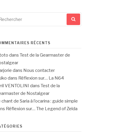
cherche
ur
OMMENTAIRES RÉCENTS
toto
dans
Test de la Gearmaster de
stalgear
rjorie
dans
Nous contacter
iko
dans
Réflexion sur… La N64
ril VENTOLINI
dans
Test de la
armaster de Nostalgear
 chant de Saria à l’ocarina : guide simple
ans
Réflexion sur… The Legend of Zelda
ATÉGORIES