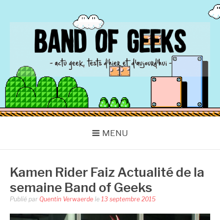
Aller
au
contenu
BAND OF GEEKS
Actu Geek d'hier et d'aujourd'hui
MENU
Kamen Rider Faiz Actualité de la
semaine Band of Geeks
Publié par
Quentin Verwaerde
le
13 septembre 2015