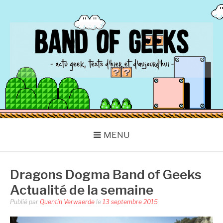
Aller
au
contenu
BAND OF GEEKS
Actu Geek d'hier et d'aujourd'hui
MENU
Dragons Dogma Band of Geeks
Actualité de la semaine
Publié par
Quentin Verwaerde
le
13 septembre 2015