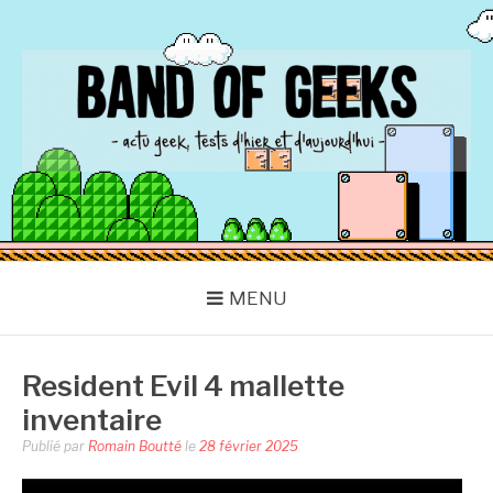
Aller
au
contenu
BAND OF GEEKS
Actu Geek d'hier et d'aujourd'hui
MENU
Resident Evil 4 mallette
inventaire
Publié par
Romain Boutté
le
28 février 2025