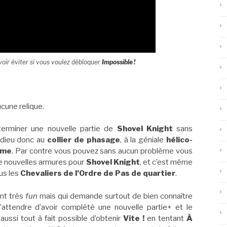
voir éviter si vous voulez débloquer
Impossible !
ucune relique.
t terminer une nouvelle partie de
Shovel Knight
sans
 adieu donc au
collier de phasage
, à la géniale
hélico-
mme
. Par contre vous pouvez sans aucun problème vous
de nouvelles armures pour
Shovel Knight
, et c’est même
ous les
Chevaliers de l’Ordre de Pas de quartier
.
nt très
fun
mais qui demande surtout de bien connaître
d’attendre d’avoir complété une nouvelle partie+ et le
aussi tout à fait possible d’obtenir
Vite !
en tentant
À