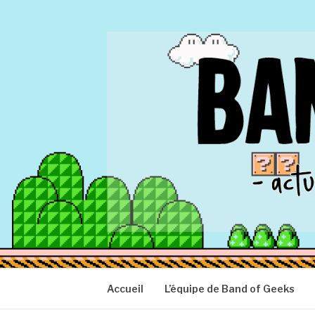
Aller
au
contenu
BAND OF GEEK
Actu Geek d'hier et d'aujourd'hui
Accueil
L’équipe de Band of Geeks