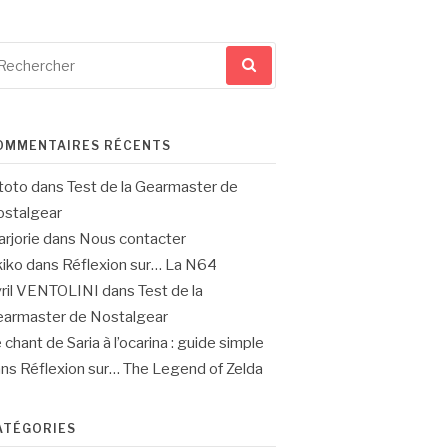
cherche
ur
OMMENTAIRES RÉCENTS
toto
dans
Test de la Gearmaster de
stalgear
rjorie
dans
Nous contacter
iko
dans
Réflexion sur… La N64
ril VENTOLINI
dans
Test de la
armaster de Nostalgear
 chant de Saria à l’ocarina : guide simple
ans
Réflexion sur… The Legend of Zelda
ATÉGORIES