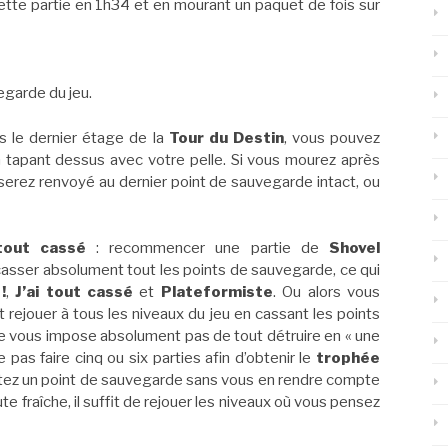
 cette partie en 1h34 et en mourant un paquet de fois sur
egarde du jeu.
s le dernier étage de la
Tour du Destin
, vous pouvez
 tapant dessus avec votre pelle. Si vous mourez après
 serez renvoyé au dernier point de sauvegarde intact, ou
 tout cassé
: recommencer une partie de
Shovel
casser absolument tout les points de sauvegarde, ce qui
!
,
J’ai tout cassé
et
Plateformiste
. Ou alors vous
 rejouer à tous les niveaux du jeu en cassant les points
 vous impose absolument pas de tout détruire en « une
e pas faire cinq ou six parties afin d’obtenir le
trophée
 ratez un point de sauvegarde sans vous en rendre compte
te fraîche, il suffit de rejouer les niveaux où vous pensez