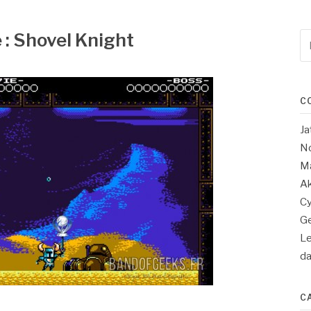
: Shovel Knight
Re
po
:
C
Ja
No
Ma
Ak
Cy
Ge
Le
d
C