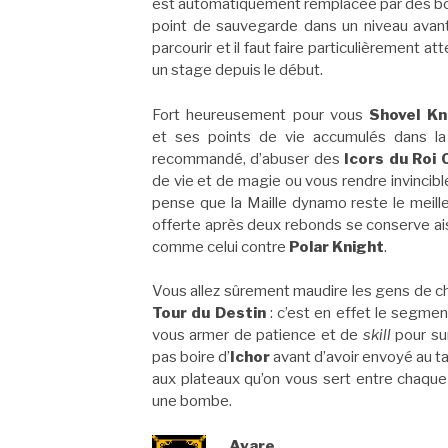
est automatiquement remplacée par des bom
point de sauvegarde dans un niveau avant 
parcourir et il faut faire particulièrement
un stage depuis le début.
Fort heureusement pour vous
Shovel Kn
et ses points de vie accumulés dans la 
recommandé, d’abuser des
Icors du Ro
de vie et de magie ou vous rendre invincib
pense que la Maille dynamo reste le meille
offerte après deux rebonds se conserve ai
comme celui contre
Polar Knight
.
Vous allez sûrement maudire les gens de 
Tour du Destin
: c’est en effet le segment 
vous armer de patience et de
skill
pour sur
pas boire d’
Ichor
avant d’avoir envoyé au ta
aux plateaux qu’on vous sert entre chaque
une bombe.
Avare