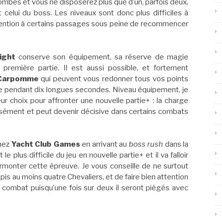
bes et vous ne disposerez plus que d’un, parfois deux,
celui du boss. Les niveaux sont donc plus difficiles à
 attention à certains passages sous peine de recommencer
ight
conserve son équipement, sa réserve de magie
première partie. Il est aussi possible, et fortement
i Carpomme
qui peuvent vous redonner tous vos points
le pendant dix longues secondes. Niveau équipement, je
ur choix pour affronter une nouvelle partie+ : la charge
sément et peut devenir décisive dans certains combats
chez
Yacht Club Games
en arrivant au
boss rush
dans la
le plus difficile du jeu en nouvelle partie+ et il va falloir
monter cette épreuve. Je vous conseille de ne surtout
pis au moins quatre Chevaliers, et de faire bien attention
 combat puisqu’une fois sur deux il seront piégés avec