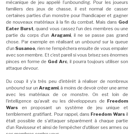
mécanique de jeu appelé l’
unbounding
. Pour les joueurs
familiers des jeux de chasse, il est normal de casser
certaines parties d’un monstre pour l’handicaper et gagner
de nouveaux matériaux à la fin du combat. Mais dans
God
Eater Burst
, quand vous cassez l’un des membres ou une
partie du corps d’un
Aragami
, il ne se passe pas grand
chose. Par exemple en réalisant un
unbound
sur la queue
d’un
Susanoo
, rien ne l’empêchera ensuite de vous empaler
avec son membre. Et c’est pareil si vous brisez ses énormes
pinces en forme de
God Arc
, il pourra toujours utiliser son
attaque
devour.
Du coup il y’a très peu d’intérêt à réaliser de nombreux
unbound
sur un
Aragami
, à moins de devoir créer une arme
avec les matériaux de ce monstre. On est loin de
l’intelligence qu’avait eu les développeurs de
Freedom
Wars
en proposant un système de jeu unique et
terriblement gratifiant. Pour rappel, dans
Freedom Wars
il
était possible de s’attaquer séparément à chaque partie
d’un Ravisseur et ainsi de l’empêcher d’utiliser ses armes ou