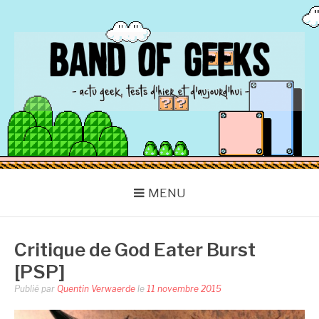
Aller
au
contenu
BAND OF GEEKS
Actu Geek d'hier et d'aujourd'hui
MENU
Critique de God Eater Burst
[PSP]
Publié par
Quentin Verwaerde
le
11 novembre 2015