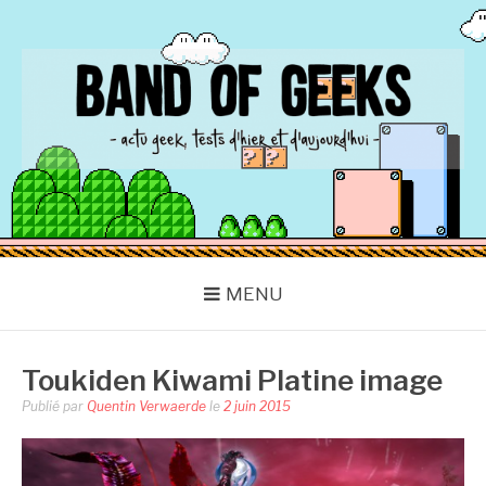
Aller
au
contenu
BAND OF GEEKS
Actu Geek d'hier et d'aujourd'hui
MENU
Toukiden Kiwami Platine image
Publié par
Quentin Verwaerde
le
2 juin 2015