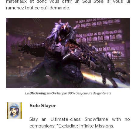
matériaux et donc vous offrir un Soul Steel si vous lui
ramenez tout ce qu’il demande.
Le
Bladewing
, un
Oni
haï par 99% des joueurs de gantelets
Sole Slayer
Slay an Ultimate-class Snowflame with no
companions. *Excluding Infinite Missions.