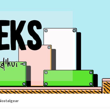
Nostalgear