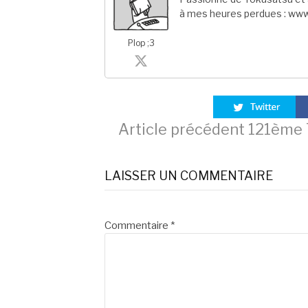
à mes heures perdues : www
Plop ;3
Lire
Article précédent
121ème T
la
LAISSER UN COMMENTAIRE
suite
Commentaire
*