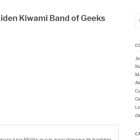
iden Kiwami Band of Geeks
Re
po
:
C
Ja
No
Ma
Ak
Cy
Ge
Le
d
C
ccro à ma PSVita, je suis aussi chasseur de trophées