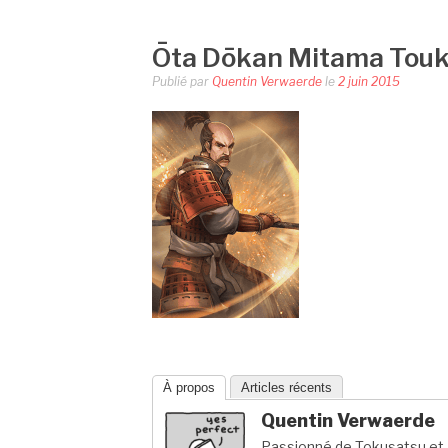
Ōta Dōkan Mitama Touk
Publié par
Quentin Verwaerde
le
2 juin 2015
À propos
Articles récents
Quentin Verwaerde
Passionné de Tokusatsu et a