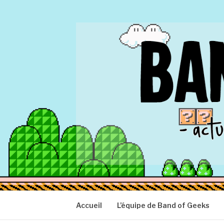
Aller
au
contenu
BAND OF GEEK
Actu Geek d'hier et d'aujourd'hui
Accueil
L’équipe de Band of Geeks