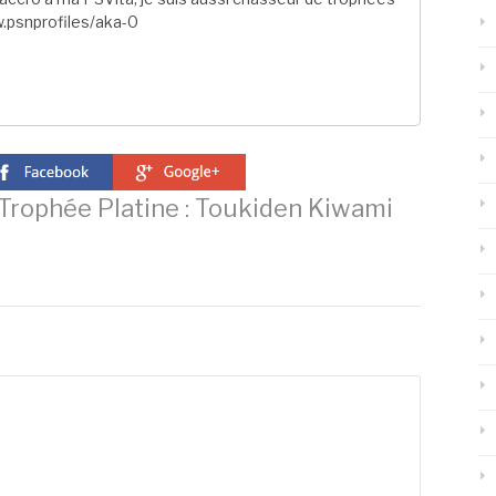
.psnprofiles/aka-0
rophée Platine : Toukiden Kiwami