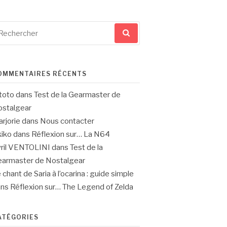
cherche
ur
OMMENTAIRES RÉCENTS
toto
dans
Test de la Gearmaster de
stalgear
rjorie
dans
Nous contacter
iko
dans
Réflexion sur… La N64
ril VENTOLINI
dans
Test de la
armaster de Nostalgear
 chant de Saria à l’ocarina : guide simple
ans
Réflexion sur… The Legend of Zelda
ATÉGORIES