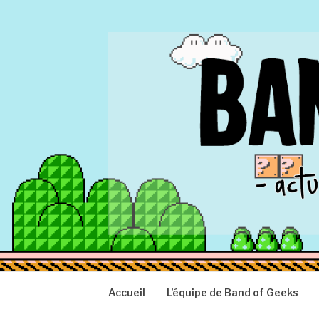
Aller
au
contenu
BAND OF GEEK
Actu Geek d'hier et d'aujourd'hui
Accueil
L’équipe de Band of Geeks