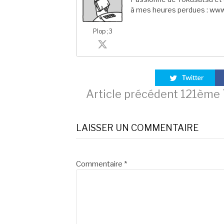
à mes heures perdues : www
Plop ;3
Lire
Article précédent
121ème T
la
LAISSER UN COMMENTAIRE
suite
Commentaire
*