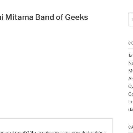
mi Mitama Band of Geeks
Re
po
:
C
Ja
No
Ma
Ak
Cy
Ge
Le
d
C
ccro à ma PSVita, je suis aussi chasseur de trophées