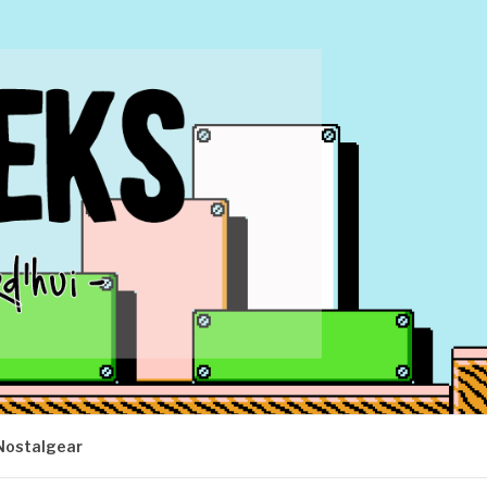
Nostalgear