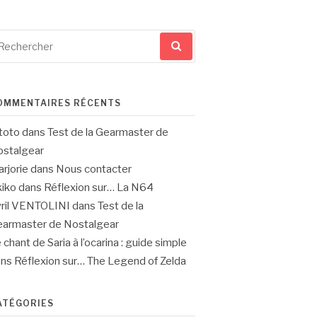
cherche
ur
OMMENTAIRES RÉCENTS
toto
dans
Test de la Gearmaster de
stalgear
rjorie
dans
Nous contacter
iko
dans
Réflexion sur… La N64
ril VENTOLINI
dans
Test de la
armaster de Nostalgear
 chant de Saria à l’ocarina : guide simple
ans
Réflexion sur… The Legend of Zelda
ATÉGORIES