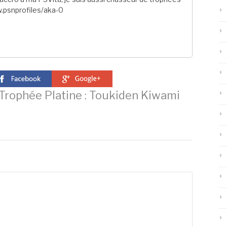
.psnprofiles/aka-0
rophée Platine : Toukiden Kiwami