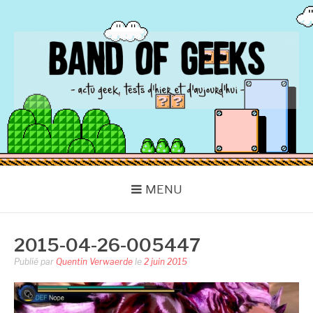
Aller
au
contenu
BAND OF GEEKS
Actu Geek d'hier et d'aujourd'hui
MENU
2015-04-26-005447
Publié par
Quentin Verwaerde
le
2 juin 2015