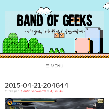
Aller
au
contenu
BAND OF GEEKS
Actu Geek d'hier et d'aujourd'hui
MENU
2015-04-21-204644
Publié par
Quentin Verwaerde
le
4 juin 2015