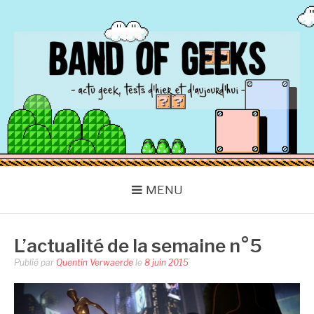
Aller
au
contenu
BAND OF GEEKS
Actu Geek d'hier et d'aujourd'hui
MENU
L’actualité de la semaine n°5
Publié par
Quentin Verwaerde
le
8 juin 2015