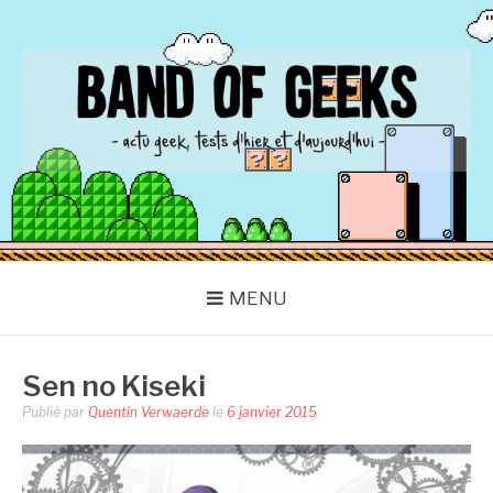
Aller
au
contenu
BAND OF GEEKS
Actu Geek d'hier et d'aujourd'hui
MENU
Sen no Kiseki
Publié par
Quentin Verwaerde
le
6 janvier 2015