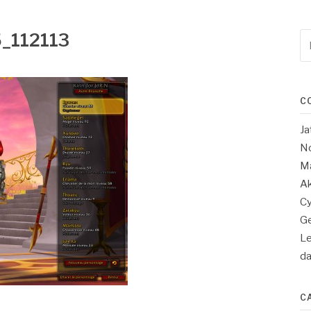
_112113
Re
po
:
C
Ja
No
Ma
Ak
Cy
Ge
Le
d
C