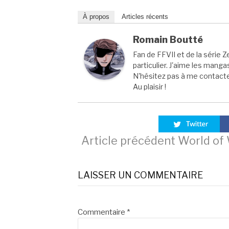
À propos
Articles récents
Romain Boutté
Fan de FFVII et de la série Z
particulier. J'aime les manga
N'hésitez pas à me contacter
Au plaisir !
Lire
Article précédent
World of 
la
LAISSER UN COMMENTAIRE
suite
Commentaire
*