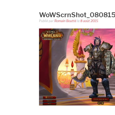
WoWScrnShot_080815
Publié par
Romain Boutté
le
8 août 2015