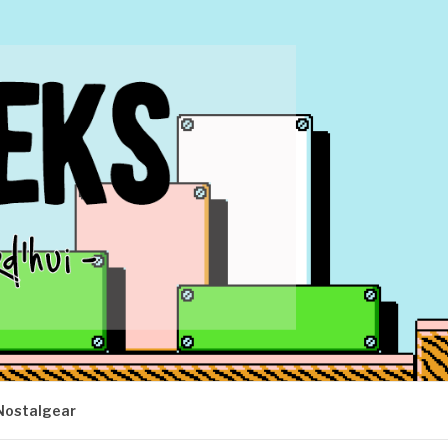
Nostalgear