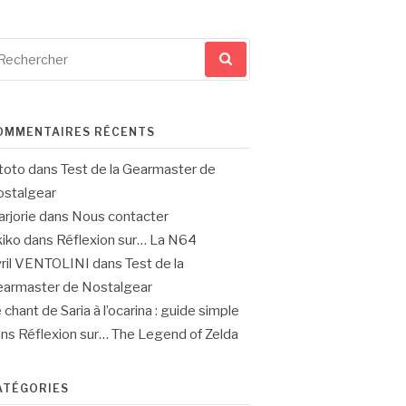
cherche
ur
OMMENTAIRES RÉCENTS
toto
dans
Test de la Gearmaster de
stalgear
rjorie
dans
Nous contacter
iko
dans
Réflexion sur… La N64
ril VENTOLINI
dans
Test de la
armaster de Nostalgear
 chant de Saria à l’ocarina : guide simple
ans
Réflexion sur… The Legend of Zelda
ATÉGORIES