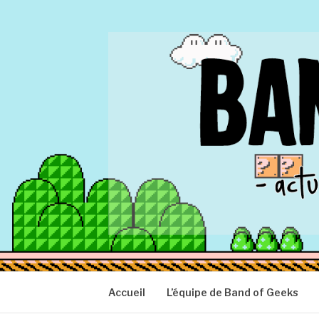
Aller
au
contenu
BAND OF GEEK
Actu Geek d'hier et d'aujourd'hui
Accueil
L’équipe de Band of Geeks