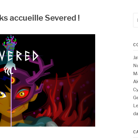
s accueille Severed !
Re
po
:
C
Ja
No
Ma
Ak
Cy
Ge
Le
d
C