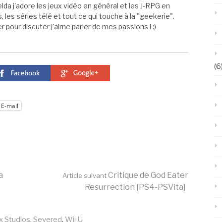
elda j'adore les jeux vidéo en général et les J-RPG en
s, les séries télé et tout ce qui touche à la "geekerie".
 pour discuter j'aime parler de mes passions ! :)
(6
E-mail
a
Critique de God Eater
Article suivant
Resurrection [PS4-PSVita]
x Studios
,
Severed
,
Wii U