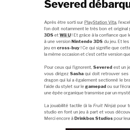
Severed débarqu
Après être sorti sur
PlayStation Vita
, l’exc
l’on doit notamment le très bon et original
3DS
et
Wii U
! Et grâce à la confiance que 
à une version
Nintendo 3DS
du jeu. Et le
jeu en
cross-buy
! Ce qui signifie que cett
la même occasion et c’est cette version qu
Pour ceux qui l’ignorent,
Severed
est un j
vous dirigez
Sasha
qui doit retrouver ses 
dragon qui lui a également sectionné le br
l’aide du stylet sur le
gamepad
ou sur l’écra
une épée organique transmise par un myst
La jouabilité tactile (à la
Fruit Ninja
) pour 
studio en font un jeu à part et vous découvr
Merci encore à
Drinkbox Studios
pour leu