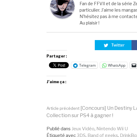
Fan de FFVII et de la série Z
particulier. J'aime les manga
N'hésitez pas à me contacter
Au plaisir !
Partager :
Telegram
WhatsApp
J’aime ça :
Lire
[Concours] Un Destiny L
Article précédent
Collection sur PS4 à gagner !
la
Publié dans
Jeux Vidéo
,
Nintendo Wii U
Étiqueté avec
3DS
,
Band of geeks
,
DrinkBo