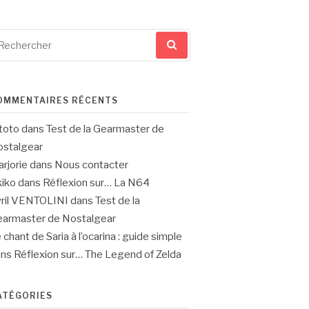
cherche
ur
OMMENTAIRES RÉCENTS
toto
dans
Test de la Gearmaster de
stalgear
rjorie
dans
Nous contacter
iko
dans
Réflexion sur… La N64
ril VENTOLINI
dans
Test de la
armaster de Nostalgear
 chant de Saria à l’ocarina : guide simple
ans
Réflexion sur… The Legend of Zelda
ATÉGORIES