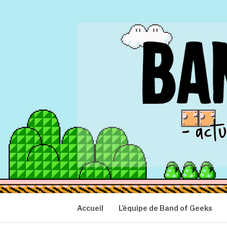
Aller
au
contenu
BAND OF GEEK
Actu Geek d'hier et d'aujourd'hui
Accueil
L’équipe de Band of Geeks