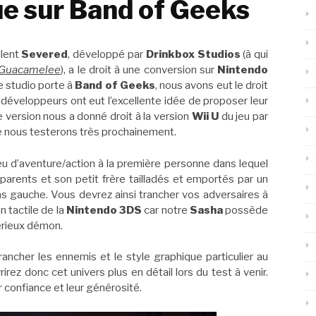
e sur Band of Geeks
ellent
Severed
,
développé par
Drinkbox Studios
(à qui
Guacamelee
), a le droit à une conversion sur
Nintendo
le studio porte à
Band of Geeks
, nous avons eut le droit
s développeurs ont eut l’excellente idée de proposer leur
e version nous a donné droit à la version
Wii U
du jeu par
e nous testerons très prochainement.
eu d’aventure/action à la première personne dans lequel
parents et son petit frère tailladés et emportés par un
as gauche. Vous devrez ainsi trancher vos adversaires à
n tactile de la
Nintendo 3DS
car notre
Sasha
possède
érieux démon.
trancher les ennemis et le style graphique particulier au
irez donc cet univers plus en détail lors du test à venir.
r confiance et leur générosité.