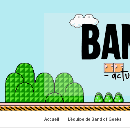
Aller
au
contenu
BAND OF GEEK
Actu Geek d'hier et d'aujourd'hui
Accueil
L’équipe de Band of Geeks