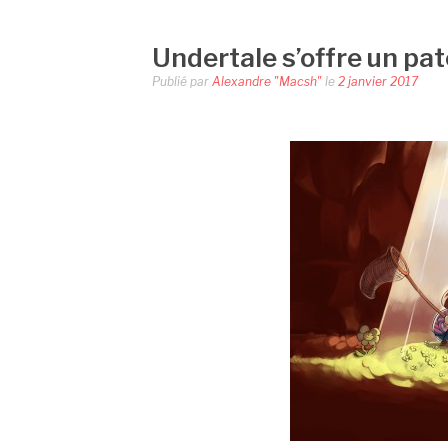
Undertale s’offre un pa
Publié par
Alexandre "Macsh"
le
2 janvier 2017