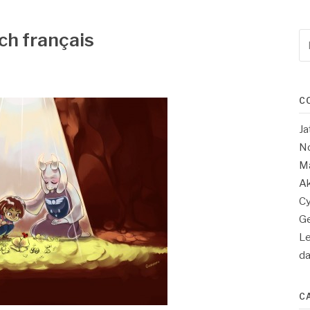
tch français
Re
po
:
C
Ja
No
Ma
Ak
Cy
Ge
Le
d
C