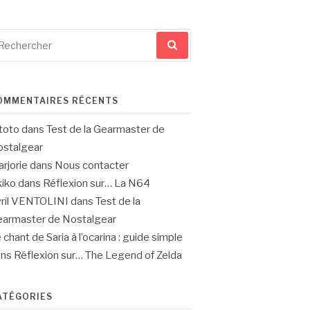
cherche
ur
OMMENTAIRES RÉCENTS
toto
dans
Test de la Gearmaster de
stalgear
rjorie
dans
Nous contacter
iko
dans
Réflexion sur… La N64
ril VENTOLINI
dans
Test de la
armaster de Nostalgear
 chant de Saria à l’ocarina : guide simple
ans
Réflexion sur… The Legend of Zelda
ATÉGORIES