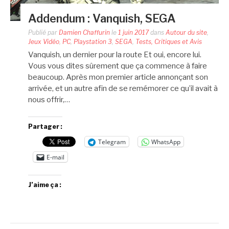
Addendum : Vanquish, SEGA
Publié par
Damien Chaffurin
le
1 juin 2017
dans
Autour du site
,
Jeux Vidéo
,
PC
,
Playstation 3
,
SEGA
,
Tests, Critiques et Avis
Vanquish, un dernier pour la route Et oui, encore lui.
Vous vous dites sûrement que ça commence à faire
beaucoup. Après mon premier article annonçant son
arrivée, et un autre afin de se remémorer ce qu’il avait à
nous offrir,…
Partager :
Telegram
WhatsApp
E-mail
J’aime ça :