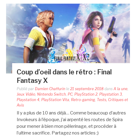
Coup d’oeil dans le rétro : Final
Fantasy X
Publié par
Damien Chaffurin
le
21 septembre 2018
dans
A la une
,
Jeux Vidéo
,
Nintendo Switch
,
PC
,
PlayStation 2
,
Playstation 3
,
Playstation 4
,
PlayStation Vita
,
Retro-gaming
,
Tests, Critiques et
Avis
Il y a plus de 10 ans déjà… Comme beaucoup d’autres
Invokeurs à l’époque, j’ai arpenté les routes de Spira
pour mener à bien mon pèlerinage, et procéder à
l’ultime sacrifice. Partagez nos articles ;)