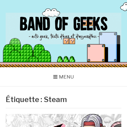
Aller
au
contenu
BAND OF GEEKS
Actu Geek d'hier et d'aujourd'hui
MENU
Étiquette :
Steam