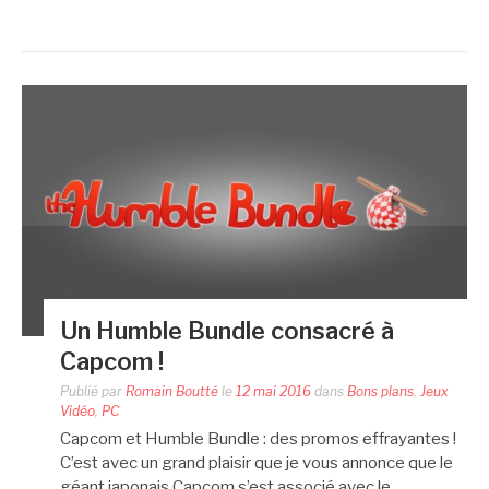
Un Humble Bundle consacré à
Capcom !
Publié par
Romain Boutté
le
12 mai 2016
dans
Bons plans
,
Jeux
Vidéo
,
PC
Capcom et Humble Bundle : des promos effrayantes !
C’est avec un grand plaisir que je vous annonce que le
géant japonais Capcom s’est associé avec le