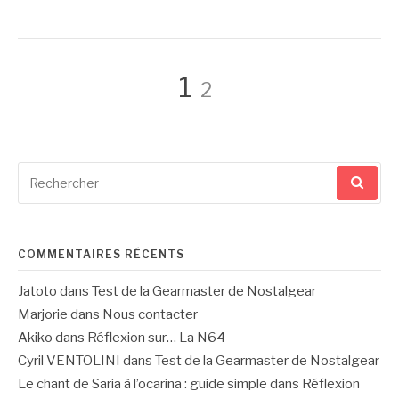
Pagination
Page
Page
1
2
des
Recherche
publications
pour
:
COMMENTAIRES RÉCENTS
Jatoto
dans
Test de la Gearmaster de Nostalgear
Marjorie
dans
Nous contacter
Akiko
dans
Réflexion sur… La N64
Cyril VENTOLINI
dans
Test de la Gearmaster de Nostalgear
Le chant de Saria à l’ocarina : guide simple
dans
Réflexion