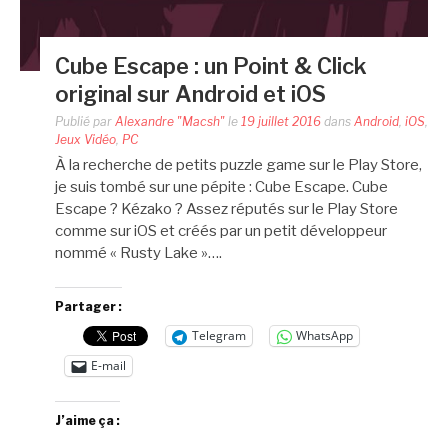
Cube Escape : un Point & Click
original sur Android et iOS
Publié par
Alexandre "Macsh"
le
19 juillet 2016
dans
Android
,
iOS
,
Jeux Vidéo
,
PC
À la recherche de petits puzzle game sur le Play Store,
je suis tombé sur une pépite : Cube Escape. Cube
Escape ? Kézako ? Assez réputés sur le Play Store
comme sur iOS et créés par un petit développeur
nommé « Rusty Lake »….
Partager :
Telegram
WhatsApp
E-mail
J’aime ça :