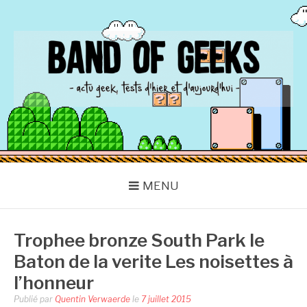
Aller
au
contenu
BAND OF GEEKS
Actu Geek d'hier et d'aujourd'hui
MENU
Trophee bronze South Park le
Baton de la verite Les noisettes à
l’honneur
Publié par
Quentin Verwaerde
le
7 juillet 2015