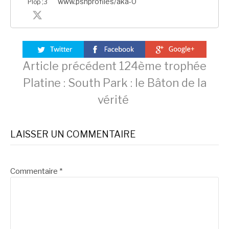
www.psnprofiles/aka-0
Plop ;3
Lire
Article précédent
124ème trophée
Platine : South Park : le Bâton de la
la
vérité
suite
LAISSER UN COMMENTAIRE
Commentaire
*