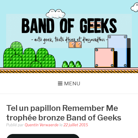
Aller
au
contenu
BAND OF GEEKS
Actu Geek d'hier et d'aujourd'hui
MENU
Tel un papillon Remember Me
trophée bronze Band of Geeks
Publié par
Quentin Verwaerde
le
22 juillet 2015