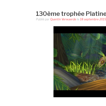
130ème trophée Platine
Publié par
Quentin Verwaerde
le
18 septembre 201