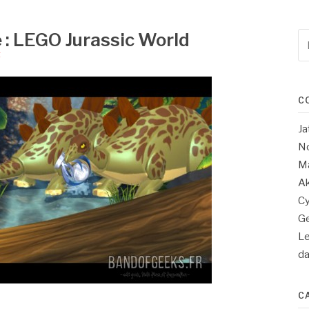
 : LEGO Jurassic World
Re
po
5
:
C
Ja
No
Ma
Ak
Cy
Ge
Le
d
C