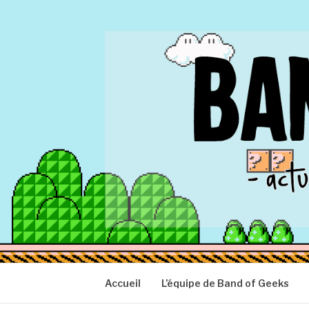
Aller
au
contenu
BAND OF GEEK
Actu Geek d'hier et d'aujourd'hui
Accueil
L’équipe de Band of Geeks