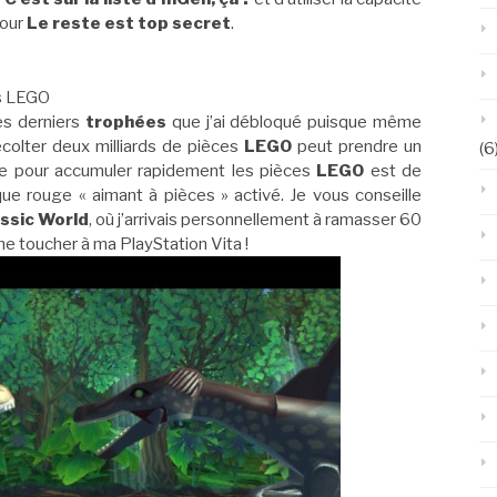
pour
Le reste est top secret
.
s LEGO
es derniers
trophées
que j’ai débloqué puisque même
écolter deux milliards de pièces
LEGO
peut prendre un
(6
ce pour accumuler rapidement les pièces
LEGO
est de
que rouge « aimant à pièces » activé. Je vous conseille
ssic World
, où j’arrivais personnellement à ramasser 60
me toucher à ma PlayStation Vita !