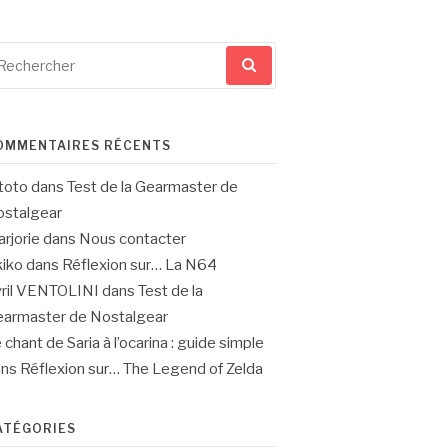
cherche
ur
OMMENTAIRES RÉCENTS
toto
dans
Test de la Gearmaster de
stalgear
rjorie
dans
Nous contacter
iko
dans
Réflexion sur… La N64
ril VENTOLINI
dans
Test de la
armaster de Nostalgear
 chant de Saria à l’ocarina : guide simple
ans
Réflexion sur… The Legend of Zelda
ATÉGORIES