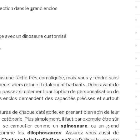
lection dans le grand enclos
age avec un dinosaure customisé
?
pas une tâche très compliquée, mais vous y rendre sans
sieurs allers retours totalement barbants. Donc avant de
c
, passez simplement par l’option de personnalisation de
es enclos demandent des capacités précises et surtout
aures de chaque catégorie, en prenant bien soin de leur
catégorie. Plus simplement, il faut par exemple être sûr
 se camoufler comme un
spinosaure
, ou un grand
 comme les
dilophosaures
. Assurez vous aussi de
r
C’est sur la liste d’InGen, ça ?
et d’utiliser la capacité