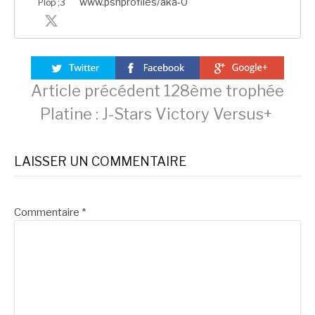
www.psnprofiles/aka-0
Plop ;3
Lire
Article précédent
128ème trophée
Platine : J-Stars Victory Versus+
la
LAISSER UN COMMENTAIRE
suite
Commentaire
*