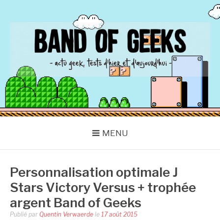
Aller
au
contenu
BAND OF GEEKS
Actu Geek d'hier et d'aujourd'hui
MENU
Personnalisation optimale J
Stars Victory Versus + trophée
argent Band of Geeks
Publié par
Quentin Verwaerde
le
17 août 2015