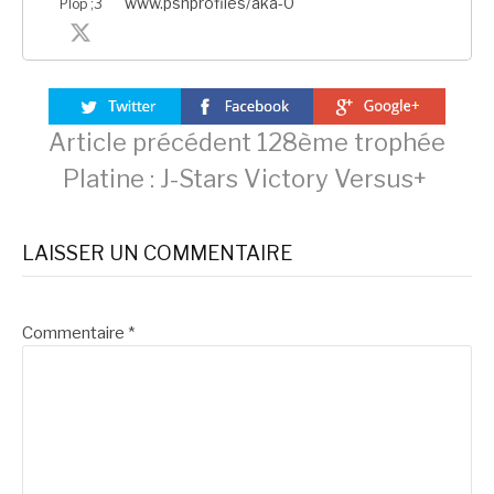
www.psnprofiles/aka-0
Plop ;3
Lire
Article précédent
128ème trophée
Platine : J-Stars Victory Versus+
la
LAISSER UN COMMENTAIRE
suite
Commentaire
*