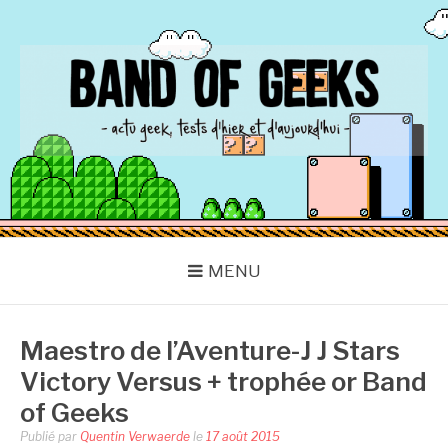
Aller
au
contenu
BAND OF GEEKS
Actu Geek d'hier et d'aujourd'hui
MENU
Maestro de l’Aventure-J J Stars
Victory Versus + trophée or Band
of Geeks
Publié par
Quentin Verwaerde
le
17 août 2015