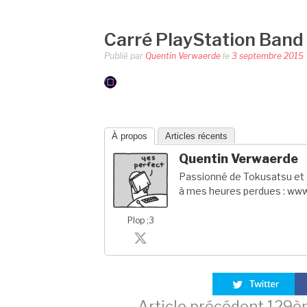
Carré PlayStation Band
Publié par
Quentin Verwaerde
le
3 septembre 2015
À propos
Articles récents
Quentin Verwaerde
Passionné de Tokusatsu et a
à mes heures perdues : www
Plop ;3
Article précédent
129èm