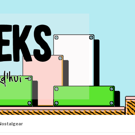
Nostalgear