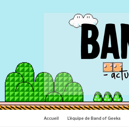
Aller
au
contenu
BAND OF GEEK
Actu Geek d'hier et d'aujourd'hui
Accueil
L’équipe de Band of Geeks