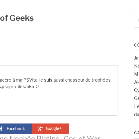
 of Geeks
Re
po
:
C
Ja
No
Ma
ccro à ma PSVita, je suis aussi chasseur de trophées
Ak
.psnprofiles/aka-0
Cy
Ge
Le
d
C
e trophée Platine : God of War :