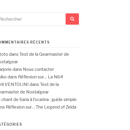
cherche
ur
OMMENTAIRES RÉCENTS
toto
dans
Test de la Gearmaster de
stalgear
rjorie
dans
Nous contacter
iko
dans
Réflexion sur… La N64
ril VENTOLINI
dans
Test de la
armaster de Nostalgear
 chant de Saria à l’ocarina : guide simple
ans
Réflexion sur… The Legend of Zelda
ATÉGORIES