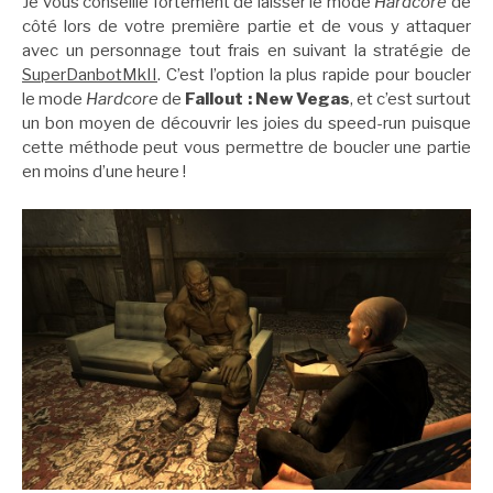
Je vous conseille fortement de laisser le mode
Hardcore
de
côté lors de votre première partie et de vous y attaquer
avec un personnage tout frais en suivant la stratégie de
SuperDanbotMkII
. C’est l’option la plus rapide pour boucler
le mode
Hardcore
de
Fallout : New Vegas
, et c’est surtout
un bon moyen de découvrir les joies du speed-run puisque
cette méthode peut vous permettre de boucler une partie
en moins d’une heure !