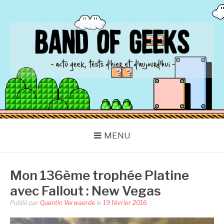
Aller
au
contenu
BAND OF GEEKS
Actu Geek d'hier et d'aujourd'hui
MENU
Mon 136ème trophée Platine
avec Fallout : New Vegas
Publié par
Quentin Verwaerde
le
19 février 2016