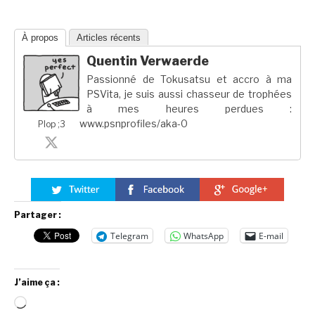
À propos
Articles récents
Quentin Verwaerde
Passionné de Tokusatsu et accro à ma
PSVita, je suis aussi chasseur de trophées
à mes heures perdues :
www.psnprofiles/aka-0
Plop ;3
Partager :
Telegram
WhatsApp
E-mail
J’aime ça :
Chargement…