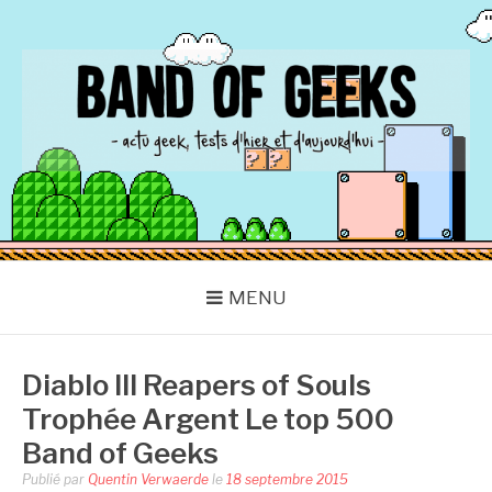
Aller
au
contenu
BAND OF GEEKS
Actu Geek d'hier et d'aujourd'hui
MENU
Diablo III Reapers of Souls
Trophée Argent Le top 500
Band of Geeks
Publié par
Quentin Verwaerde
le
18 septembre 2015