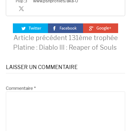
www.psnprofiles/aka-0
Plop ;3
Lire
Article précédent
131ème trophée
Platine : Diablo III : Reaper of Souls
la
LAISSER UN COMMENTAIRE
suite
Commentaire
*