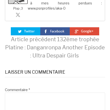
à mes heures perdues :
www.psnprofiles/aka-0
Plop ;3
Lire
Article précédent
132ème trophée
Platine : Danganronpa Another Episode
la
: Ultra Despair Girls
suite
LAISSER UN COMMENTAIRE
Commentaire
*