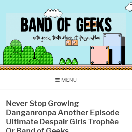
Aller
au
contenu
BAND OF GEEKS
Actu Geek d'hier et d'aujourd'hui
MENU
Never Stop Growing
Danganronpa Another Episode
Ultimate Despair Girls Trophée
Or Band of Geeks