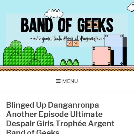
Aller
au
contenu
BAND OF GEEKS
Actu Geek d'hier et d'aujourd'hui
MENU
Blinged Up Danganronpa
Another Episode Ultimate
Despair Girls Trophée Argent
Band of Geeks