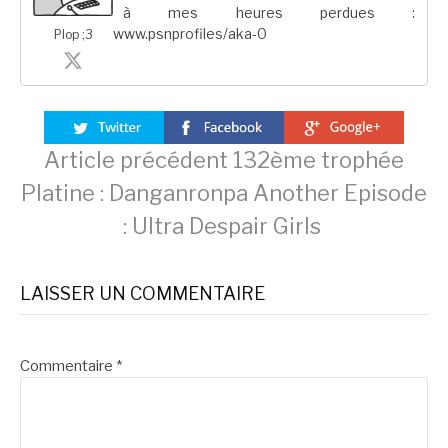
à mes heures perdues :
www.psnprofiles/aka-0
Plop ;3
Lire
Article précédent
132ème trophée
Platine : Danganronpa Another Episode
la
: Ultra Despair Girls
suite
LAISSER UN COMMENTAIRE
Commentaire
*