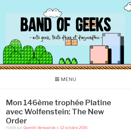
Aller
au
contenu
BAND OF GEEKS
Actu Geek d'hier et d'aujourd'hui
MENU
Mon 146ème trophée Platine
avec Wolfenstein: The New
Order
Publié par
Quentin Verwaerde
le
12 octobre 2016