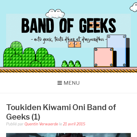
Aller
au
contenu
BAND OF GEEKS
Actu Geek d'hier et d'aujourd'hui
MENU
Toukiden Kiwami Oni Band of
Geeks (1)
Publié par
Quentin Verwaerde
le
21 avril 2015