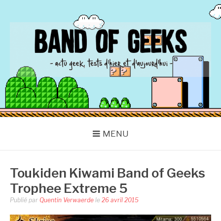
Aller
au
contenu
BAND OF GEEKS
Actu Geek d'hier et d'aujourd'hui
MENU
Toukiden Kiwami Band of Geeks
Trophee Extreme 5
Publié par
Quentin Verwaerde
le
26 avril 2015