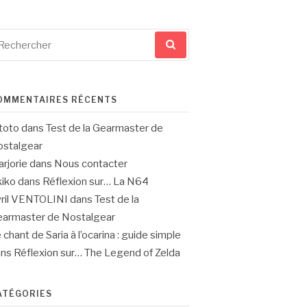
cherche
ur
OMMENTAIRES RÉCENTS
toto
dans
Test de la Gearmaster de
stalgear
rjorie
dans
Nous contacter
iko
dans
Réflexion sur… La N64
ril VENTOLINI
dans
Test de la
armaster de Nostalgear
 chant de Saria à l’ocarina : guide simple
ans
Réflexion sur… The Legend of Zelda
ATÉGORIES