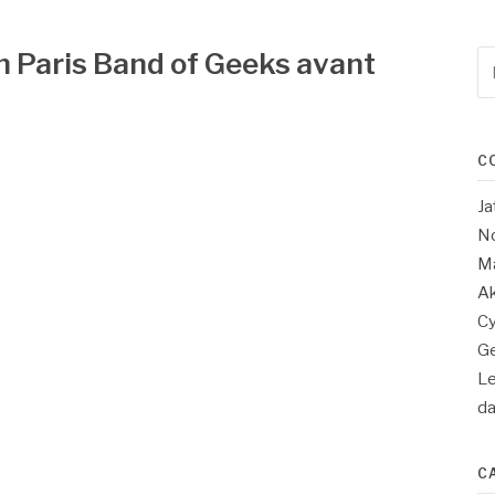
n Paris Band of Geeks avant
Re
po
:
C
Ja
No
Ma
Ak
Cy
Ge
Le
d
C