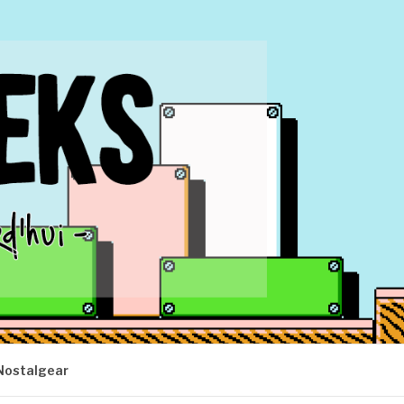
Nostalgear