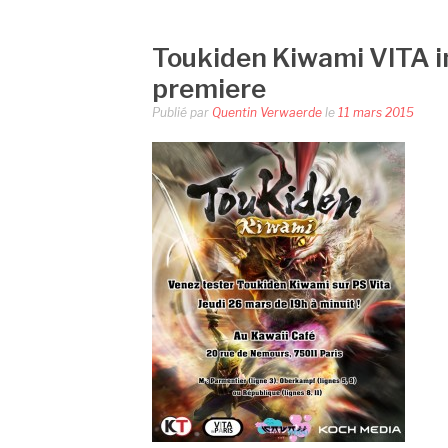
Toukiden Kiwami VITA i
premiere
Publié par
Quentin Verwaerde
le
11 mars 2015