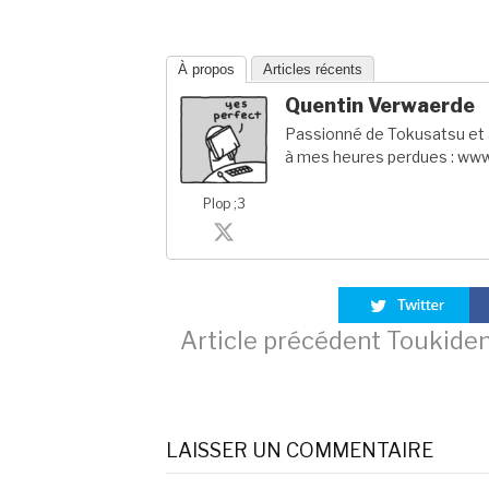
À propos
Articles récents
Quentin Verwaerde
Passionné de Tokusatsu et a
à mes heures perdues : www
Plop ;3
Lire
Article précédent
Toukiden
la
LAISSER UN COMMENTAIRE