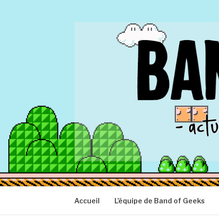
Aller
au
contenu
BAND OF GEEK
Actu Geek d'hier et d'aujourd'hui
Accueil
L’équipe de Band of Geeks