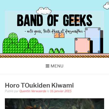
Aller
au
contenu
BAND OF GEEKS
Actu Geek d'hier et d'aujourd'hui
MENU
Horo TOukiden Kiwami
Publié par
Quentin Verwaerde
le
16 janvier 2015