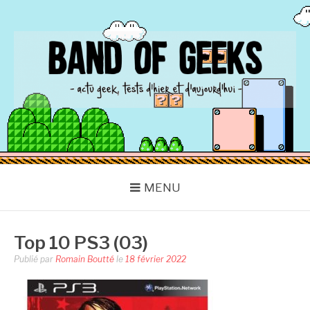
Aller
au
contenu
BAND OF GEEKS
Actu Geek d'hier et d'aujourd'hui
MENU
Top 10 PS3 (03)
Publié par
Romain Boutté
le
18 février 2022