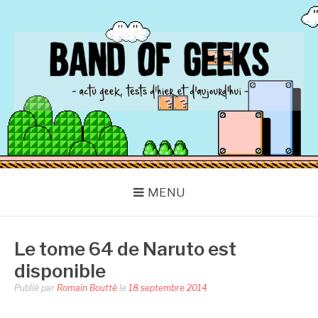
Aller
au
contenu
BAND OF GEEKS
Actu Geek d'hier et d'aujourd'hui
MENU
Le tome 64 de Naruto est
disponible
Publié par
Romain Boutté
le
18 septembre 2014