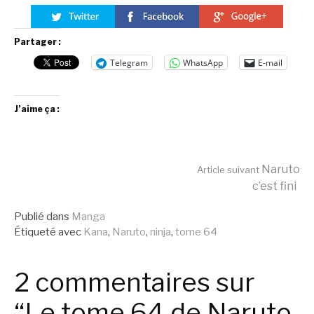
Partager :
Telegram
WhatsApp
E-mail
J’aime ça :
Lire
Naruto
Article suivant
c’est fini
la
Publié dans
Manga
Étiqueté avec
Kana
,
Naruto
,
ninja
,
tome 64
suite
2 commentaires sur
“Le tome 64 de Naruto