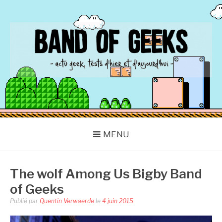
Aller
au
contenu
BAND OF GEEKS
Actu Geek d'hier et d'aujourd'hui
MENU
The wolf Among Us Bigby Band
of Geeks
Publié par
Quentin Verwaerde
le
4 juin 2015