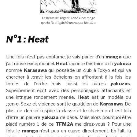
Le héros de Togari : Tobé. Dommage
que la fin ait gâché une super histoire.
N°1 : Heat
Une fois n’est pas coutume, je vais parler d’un
manga
que
j’ai trouvé exceptionnel.
Heat
raconte l’histoire d’un
yakuza
nommé
Karasawa
qui possède un club à Tokyo et qui va
chercher à gravir les échelons en affrontant à la fois les
forces de l’ordre mais aussi les autres
yakuzas
.
Superbement écrit avec des personnages attachants et
une intrigue rondement menée,
Heat
est un modèle du
genre. Sexe et violence sont le quotidien de
Karasawa
. De
plus, ce dernier respire la classe et le charisme et est loin
d’être un pauvre
yakuza
de base. Mais alors pourquoi être
placé numéro 1 de ce
TFM2A
me direz-vous ? Pour une
fois, le
manga
n’est pas en cause directement. En fait, la