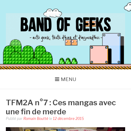
Aller
au
contenu
BAND OF GEEKS
Actu Geek d'hier et d'aujourd'hui
MENU
TFM2A n°7 : Ces mangas avec
une fin de merde
Publié par
Romain Boutté
le
12 décembre 2015