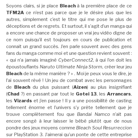
Soyons clairs, si je place
Bleach
à la première place de ce
TFM2A
ce n’est pas parce que je le désire plus que les
autres, simplement c’est le titre qui me pose le plus de
déceptions et de regrets. Et surtout, il s’agit d’un manga qui
a encore une chance de proposer un vrai jeu vidéo digne de
ce nom puisqu’il est toujours en cours de publication et
connait un grand succès. J’en parle souvent avec des gens
fans du manga comme moi et une question revient souvent :
« qui n’a jamais imaginé
CyberConnect2
, à qui l’on doit les
époustouflants
Naruto Ultimate Ninja Storm
, créer leur jeu
Bleach
de la même manière ? » . Moi je peux vous le dire, je
l’ai souvent rêvé ! Un jeu de combat avec les personnages
de
Bleach
du plus puissant (
Aizen
) au plus insignifiant
(
Chad
?) en passant par tout le
Gotei 13
, les
Arrancars
,
les
Vizards
et j’en passe ! Il y a une possibilité de casting
tellement énorme et l’univers s’y prête tellement que je
trouve complètement fou que
Bandai Namco
n’ait pas
encore songé à leur laisser le bébé plutôt que de nous
pondre des jeux moyens comme
Bleach Soul Resurreccion
sur PlayStation 3. J’aimerai qu’un ponte de cette entreprise