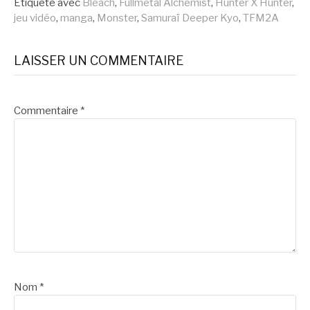
suite
Étiqueté avec
Bleach
,
Fullmetal Alchemist
,
Hunter X Hunter
,
jeu vidéo
,
manga
,
Monster
,
Samuraï Deeper Kyo
,
TFM2A
LAISSER UN COMMENTAIRE
Commentaire
*
Nom
*