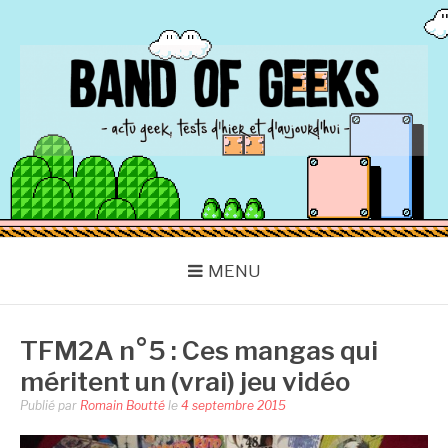
Aller
au
contenu
BAND OF GEEKS
Actu Geek d'hier et d'aujourd'hui
MENU
TFM2A n°5 : Ces mangas qui
méritent un (vrai) jeu vidéo
Publié par
Romain Boutté
le
4 septembre 2015