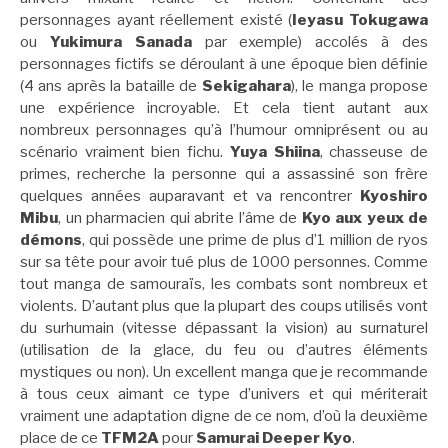
personnages ayant réellement existé (
Ieyasu Tokugawa
ou
Yukimura Sanada
par exemple) accolés à des
personnages fictifs se déroulant à une époque bien définie
(4 ans après la bataille de
Sekigahara
), le manga propose
une expérience incroyable. Et cela tient autant aux
nombreux personnages qu’à l’humour omniprésent ou au
scénario vraiment bien fichu.
Yuya Shiina
, chasseuse de
primes, recherche la personne qui a assassiné son frère
quelques années auparavant et va rencontrer
Kyoshiro
Mibu
, un pharmacien qui abrite l’âme de
Kyo aux yeux de
démons
, qui possède une prime de plus d’1 million de ryos
sur sa tête pour avoir tué plus de 1000 personnes. Comme
tout manga de samouraïs, les combats sont nombreux et
violents. D’autant plus que la plupart des coups utilisés vont
du surhumain (vitesse dépassant la vision) au surnaturel
(utilisation de la glace, du feu ou d’autres éléments
mystiques ou non). Un excellent manga que je recommande
à tous ceux aimant ce type d’univers et qui mériterait
vraiment une adaptation digne de ce nom, d’où la deuxième
place de ce
TFM2A
pour
Samurai Deeper Kyo
.