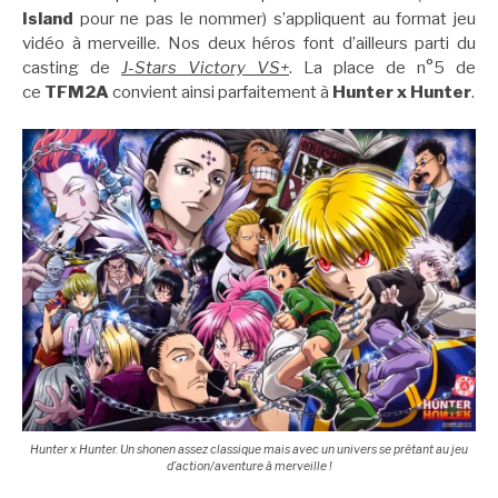
Island
pour ne pas le nommer) s’appliquent au format jeu
vidéo à merveille. Nos deux héros font d’ailleurs parti du
casting de
J-Stars Victory VS+
. La place de n°5 de
ce
TFM2A
convient ainsi parfaitement à
Hunter x Hunter
.
Hunter x Hunter. Un shonen assez classique mais avec un univers se prêtant au jeu
d’action/aventure à merveille !