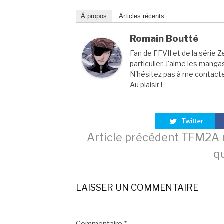
À propos
Articles récents
Romain Boutté
Fan de FFVII et de la série Z
particulier. J'aime les manga
N'hésitez pas à me contacter
Au plaisir !
Lire
Article précédent
TFM2A n
q
la
LAISSER UN COMMENTAIRE
suite