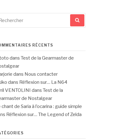
cherche
ur
OMMENTAIRES RÉCENTS
toto
dans
Test de la Gearmaster de
stalgear
rjorie
dans
Nous contacter
iko
dans
Réflexion sur… La N64
ril VENTOLINI
dans
Test de la
armaster de Nostalgear
 chant de Saria à l’ocarina : guide simple
ans
Réflexion sur… The Legend of Zelda
ATÉGORIES