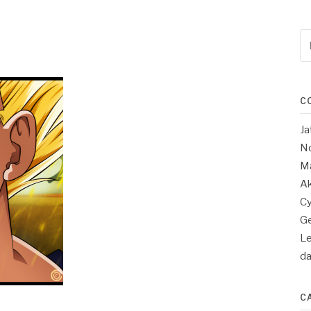
Re
po
:
C
Ja
No
Ma
Ak
Cy
Ge
Le
d
C