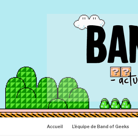
Aller
au
contenu
BAND OF GEEK
Actu Geek d'hier et d'aujourd'hui
Accueil
L’équipe de Band of Geeks