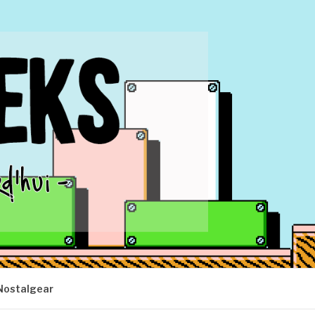
Nostalgear