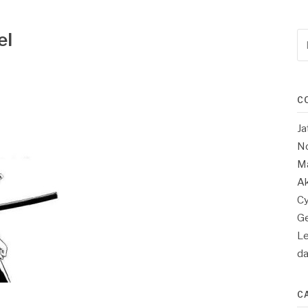
el
Re
po
:
C
Ja
No
Ma
Ak
Cy
Ge
Le
d
C