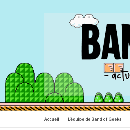
Aller
au
contenu
BAND OF GEEK
Actu Geek d'hier et d'aujourd'hui
Accueil
L’équipe de Band of Geeks