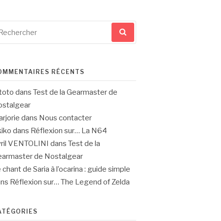
cherche
ur
OMMENTAIRES RÉCENTS
toto
dans
Test de la Gearmaster de
stalgear
rjorie
dans
Nous contacter
iko
dans
Réflexion sur… La N64
ril VENTOLINI
dans
Test de la
armaster de Nostalgear
 chant de Saria à l’ocarina : guide simple
ans
Réflexion sur… The Legend of Zelda
ATÉGORIES