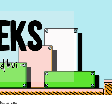
Nostalgear