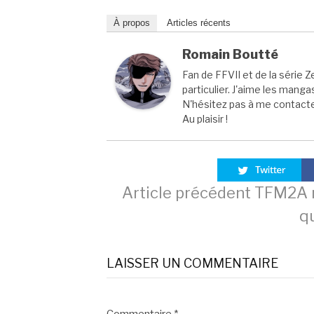
À propos
Articles récents
Romain Boutté
Fan de FFVII et de la série Z
particulier. J'aime les manga
N'hésitez pas à me contacter
Au plaisir !
Lire
Article précédent
TFM2A n
q
la
LAISSER UN COMMENTAIRE
suite