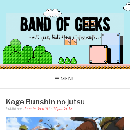
Aller
au
contenu
BAND OF GEEKS
Actu Geek d'hier et d'aujourd'hui
MENU
Kage Bunshin no jutsu
Publié par
Romain Boutté
le
27 juin 2015