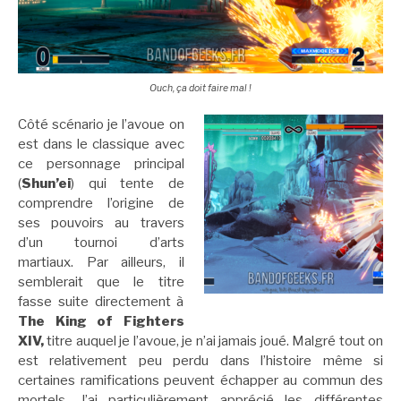
Ouch, ça doit faire mal !
Côté scénario je l’avoue on
est dans le classique avec
ce personnage principal
(
Shun’ei
) qui tente de
comprendre l’origine de
ses pouvoirs au travers
d’un tournoi d’arts
martiaux. Par ailleurs, il
semblerait que le titre
fasse suite directement à
The King of Fighters
XIV,
titre auquel je l’avoue, je n’ai jamais joué. Malgré tout on
est relativement peu perdu dans l’histoire même si
certaines ramifications peuvent échapper au commun des
mortels. J’ai particulièrement apprécié les différentes