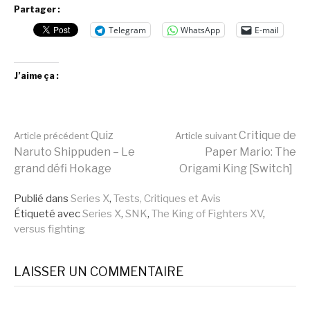
Partager :
Telegram
WhatsApp
E-mail
J’aime ça :
Lire
Quiz
Critique de
Article précédent
Article suivant
Naruto Shippuden – Le
Paper Mario: The
grand défi Hokage
Origami King [Switch]
la
Publié dans
Series X
,
Tests, Critiques et Avis
Étiqueté avec
Series X
,
SNK
,
The King of Fighters XV
,
suite
versus fighting
LAISSER UN COMMENTAIRE