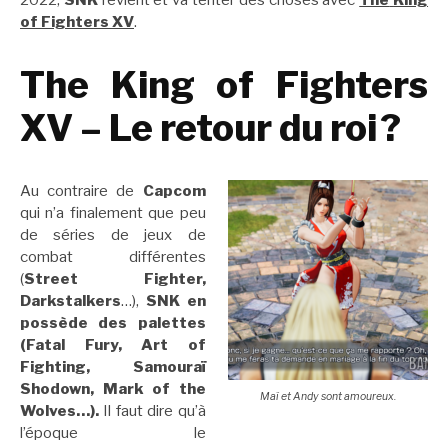
2022,
SNK
revient et va tenter des choses avec
The
King
of Fighters XV
.
The King of Fighters
XV – Le retour du roi ?
Au contraire de
Capcom
qui n’a finalement que peu
de séries de jeux de
combat
différentes
(
Street Fighter,
Darkstalkers
…),
SNK en
possède des palettes
(Fatal Fury, Art of
Fighting, Samouraï
Shodown, Mark of the
Maï et Andy sont amoureux.
Wolves…).
Il faut dire qu’à
l’époque le