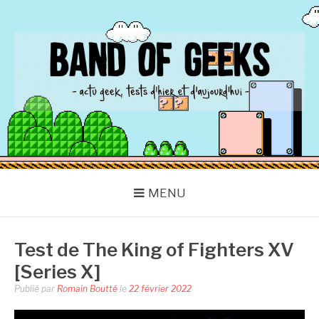
Aller
au
contenu
BAND OF GEEKS
Actu Geek d'hier et d'aujourd'hui
MENU
Test de The King of Fighters XV
[Series X]
Publié par
Romain Boutté
le
22 février 2022