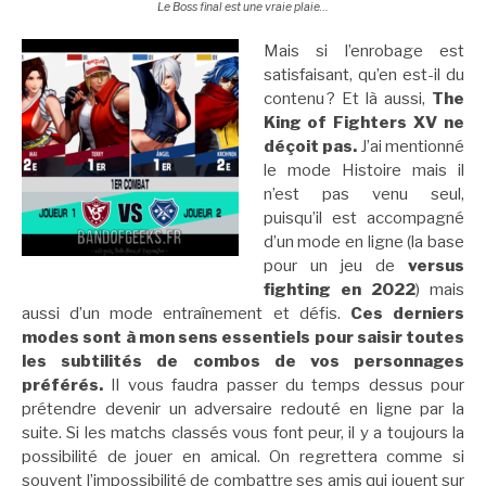
Le Boss final est une vraie plaie…
Mais si l’enrobage est
satisfaisant, qu’en est-il du
contenu ? Et là aussi,
The
King of Fighters XV ne
déçoit pas.
J’ai mentionné
le mode Histoire mais il
n’est pas venu seul,
puisqu’il est accompagné
d’un mode en ligne (la base
pour un jeu de
versus
fighting en 2022
) mais
aussi d’un mode entraînement et défis.
Ces derniers
modes sont à mon sens essentiels pour saisir toutes
les subtilités de combos de vos personnages
préférés.
Il vous faudra passer du temps dessus pour
prétendre devenir un adversaire redouté en ligne par la
suite. Si les matchs classés vous font peur, il y a toujours la
possibilité de jouer en amical. On regrettera comme si
souvent l’impossibilité de combattre ses amis qui jouent sur