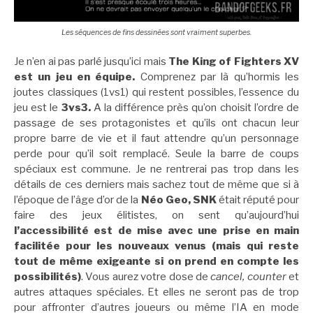
Les séquences de fins dessinées sont vraiment superbes.
Je n’en ai pas parlé jusqu’ici mais
The King of Fighters XV
est un jeu en équipe.
Comprenez par là qu’hormis les
joutes classiques (1vs1) qui restent possibles, l’essence du
jeu est le
3vs3.
A la différence près qu’on choisit l’ordre de
passage de ses protagonistes et qu’ils ont chacun leur
propre barre de vie et il faut attendre qu’un personnage
perde pour qu’il soit remplacé. Seule la barre de coups
spéciaux est commune. Je ne rentrerai pas trop dans les
détails de ces derniers mais sachez tout de même que si à
l’époque de l’âge d’or de la
Néo Geo, SNK
était réputé pour
faire des jeux élitistes, on sent qu’aujourd’hui
l’accessibilité est de mise avec une prise en main
facilitée pour les nouveaux venus (mais qui reste
tout de même exigeante si on prend en compte les
possibilités)
. Vous aurez votre dose de
cancel, counter
et
autres attaques spéciales. Et elles ne seront pas de trop
pour affronter d’autres joueurs ou même l’IA en mode