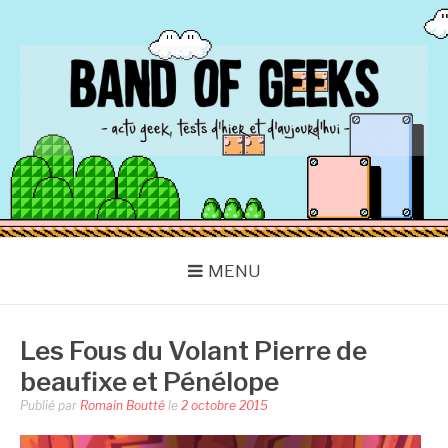
Aller
au
contenu
BAND OF GEEKS
Actu Geek d'hier et d'aujourd'hui
MENU
Les Fous du Volant Pierre de
beaufixe et Pénélope
Publié par
Romain Boutté
le
2 octobre 2015