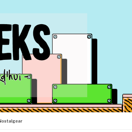
Nostalgear