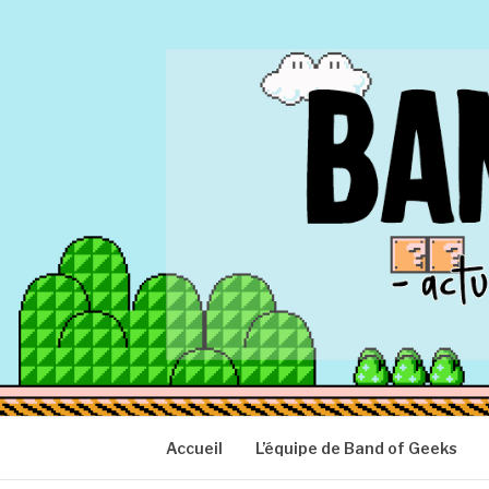
Aller
au
contenu
BAND OF GEEK
Actu Geek d'hier et d'aujourd'hui
Accueil
L’équipe de Band of Geeks