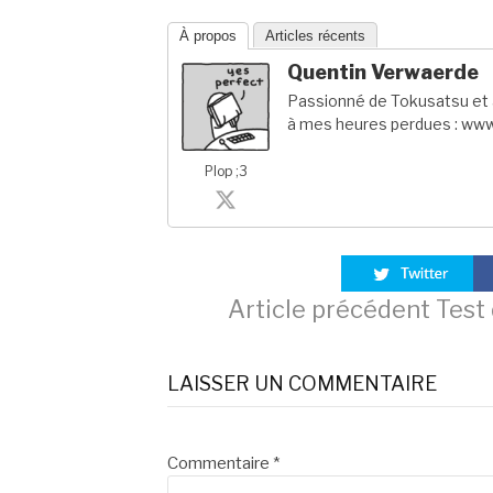
À propos
Articles récents
Quentin Verwaerde
Passionné de Tokusatsu et a
à mes heures perdues : www
Plop ;3
Lire
Article précédent
Test 
la
LAISSER UN COMMENTAIRE
suite
Commentaire
*