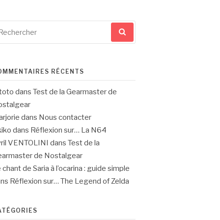
cherche
ur
OMMENTAIRES RÉCENTS
toto
dans
Test de la Gearmaster de
stalgear
rjorie
dans
Nous contacter
iko
dans
Réflexion sur… La N64
ril VENTOLINI
dans
Test de la
armaster de Nostalgear
 chant de Saria à l’ocarina : guide simple
ans
Réflexion sur… The Legend of Zelda
ATÉGORIES