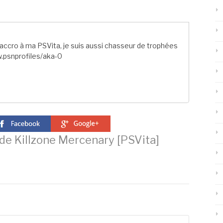
ccro à ma PSVita, je suis aussi chasseur de trophées
.psnprofiles/aka-0
de Killzone Mercenary [PSVita]