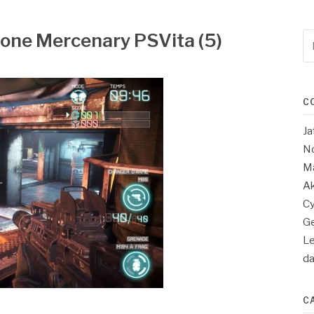
zone Mercenary PSVita (5)
Re
po
:
C
Ja
No
Ma
Ak
Cy
Ge
Le
d
C