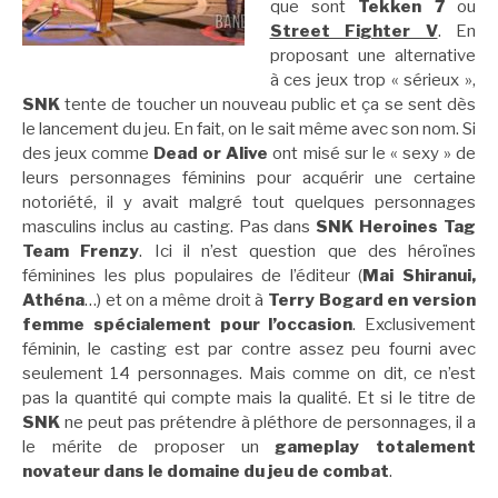
que sont
Tekken 7
ou
Street Fighter V
. En
proposant une alternative
à ces jeux trop « sérieux »,
SNK
tente de toucher un nouveau public et ça se sent dès
le lancement du jeu. En fait, on le sait même avec son nom. Si
des jeux comme
Dead or Alive
ont misé sur le « sexy » de
leurs personnages féminins pour acquérir une certaine
notoriété, il y avait malgré tout quelques personnages
masculins inclus au casting. Pas dans
SNK Heroines Tag
Team Frenzy
. Ici il n’est question que des héroïnes
féminines les plus populaires de l’éditeur (
Mai Shiranui,
Athéna
…) et on a même droit à
Terry Bogard en version
femme spécialement pour l’occasion
. Exclusivement
féminin, le casting est par contre assez peu fourni avec
seulement 14 personnages. Mais comme on dit, ce n’est
pas la quantité qui compte mais la qualité. Et si le titre de
SNK
ne peut pas prétendre à pléthore de personnages, il a
le mérite de proposer un
gameplay totalement
novateur dans le domaine du jeu de combat
.