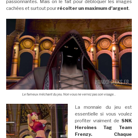
passionnantes. Mais on le fait pour débloquer les images
cachées et surtout pour
récolter un maximum d’argent
.
Le fameux méchant du jeu. Non vous ne verrez pas son visage…
La monnaie du jeu est
essentielle si vous voulez
profiter vraiment de
SNK
Heroines Tag Team
Frenzy. Chaque