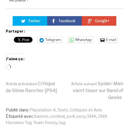
Partager :
Telegram
WhatsApp
E-mail
J’aime ça :
Chargement…
Lire
Critique
Spider-Man
Article précédent
Article suivant
de Slime Rancher [PS4]
vient tisser sur Band of
Geeks
la
Publié dans
Playstation 4
,
Tests, Critiques et Avis
Étiqueté avec
baston
,
combat
,
ps4
,
sexy
,
SNK
,
SNK
suite
Heroines Tag Team Frenzy
,
tag