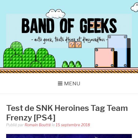
Aller
au
contenu
BAND OF GEEKS
Actu Geek d'hier et d'aujourd'hui
MENU
Test de SNK Heroines Tag Team
Frenzy [PS4]
Publié par
Romain Boutté
le
15 septembre 2018