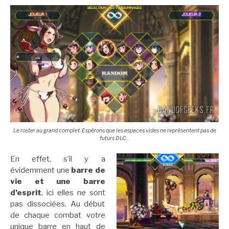
Le roster au grand complet. Espérons que les espaces vides ne représentent pas de
futurs DLC…
En effet, s’il y a
évidemment une
barre de
vie et une barre
d’esprit
, ici elles ne sont
pas dissociées. Au début
de chaque combat votre
unique barre en haut de