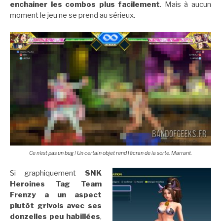
enchainer les combos plus facilement
. Mais à aucun
moment le jeu ne se prend au sérieux.
Ce n’est pas un bug ! Un certain objet rend l’écran de la sorte. Marrant.
Si graphiquement
SNK
Heroines Tag Team
Frenzy a un aspect
plutôt grivois avec ses
donzelles peu habillées
,