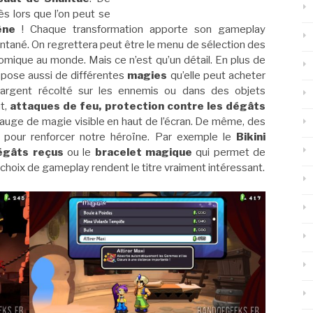
s lors que l’on peut se
rène
! Chaque transformation apporte son gameplay
antané. On regrettera peut être le menu de sélection des
nomique au monde. Mais ce n’est qu’un détail. En plus de
spose aussi de différentes
magies
qu’elle peut acheter
l’argent récolté sur les ennemis ou dans des objets
ut,
attaques de feu, protection contre les dégâts
a jauge de magie visible en haut de l’écran. De même, des
 pour renforcer notre héroïne. Par exemple le
Bikini
égâts reçus
ou le
bracelet magique
qui permet de
s choix de gameplay rendent le titre vraiment intéressant.