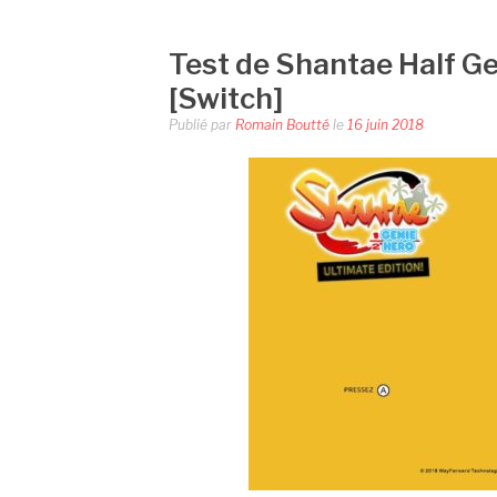
Test de Shantae Half Ge
[Switch]
Publié par
Romain Boutté
le
16 juin 2018