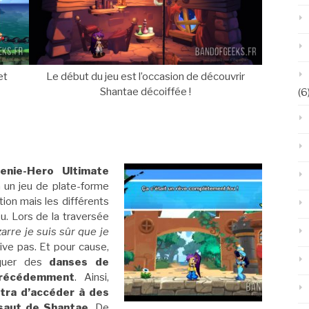
et
Le début du jeu est l’occasion de découvrir
Shantae décoiffée !
(6
enie-Hero Ultimate
à un jeu de plate-forme
ion mais les différents
eu. Lors de la traversée
zarre je suis sûr que je
rive pas. Et pour cause,
oquer des
danses de
précédemment
. Ainsi,
tra d’accéder à des
 saut de Shantae
. De