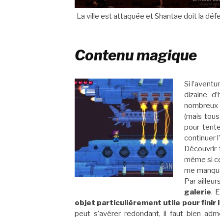
La ville est attaquée et Shantae doit la défe
Contenu magique
Si l’avent
dizaine d
nombreux al
(mais tous
pour tent
continuer l
Découvrir 
même si cer
me manquai
Par ailleu
galerie
. 
objet particulièrement utile pour finir 
peut s’avérer redondant, il faut bien adm