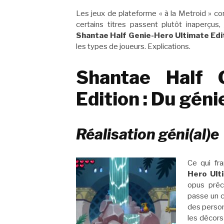
Les jeux de plateforme « à la Metroid » co
certains titres passent plutôt inaperçu
Shantae Half Genie-Hero Ultimate Edi
les types de joueurs. Explications.
Shantae Half G
Edition : Du gén
Réalisation géni(al)e
Ce qui fr
Hero Ult
opus préc
passe un c
des person
les décor