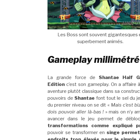
Les Boss sont souvent gigantesques 
superbement animés.
Gameplay millimétré
La grande force de
Shantae Half G
Edition
c’est son gameplay. On a affaire 
aventure plutôt classique dans sa construct
pouvoirs de
Shantae
font tout le sel du j
du premier niveau on se dit «
Mais c’est bi
dois pouvoir aller là-bas !
» mais on n’y ar
avancer dans le jeu permet de débl
transformations comme expliqué 
pouvoir se transformer en
singe permet
endroits trop élevés pour le simple