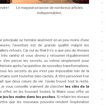
ndre !
Le magasin propose de nombreux articles
indispensables.
ure principale se termine aisément en un peu moins d’une
’heures, l’aventure est de grande qualité malgré les
lers-retours. Car oui au final il n’y a que peu de niveaux
 très variés) et vous devrez y retourner régulièrement
er d’en percer les secrets ou même simplement pour
’histoire après l’acquisition de nouvelles transformations.
tous les secrets du jeu n’est pas impossible loin de là
tains sont toutefois bien cachés. A titre personnel il ne
t que deux cœurs de vie. J’avais trouvé tout le reste.
rs je vous conseille vraiment de chercher
les clés de la
En effet, en les trouvant toutes, le Maire vous offre un
le jeu les mains dans les poches
. Si refaire les niveaux
ettre que les nouveaux pouvoirs rendent l’exploration