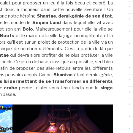
oulot pour proposer un jeu à la fois beau et coloré. La
t donc à l’honneur dans cette nouvelle aventure ! On
onc notre héroïne
Shantae, demi-génie de son état
,
ge le monde de
Sequin Land
dans lequel elle vit avec
 et son ami
Bolo
. Malheureusement pour elle, la ville se
 Boots
et le maire de la ville la juge incompétente et la
ors qu’il est sur un projet de protection de la ville via un
i manque de nombreux éléments. C’est à partir de là que
ntae
qui devra alors profiter de ne plus protéger la ville
oncle. Ce pitch de base, classique au possible, sert bien
in de proposer des aller-retours entre les différents
ns pouvoirs acquis. Car oui
Shantae
étant demie-génie,
s lui permettant de se transformer en différents
 le
crabe
permet d’aller sous l’eau tandis que le
singe
en passe.