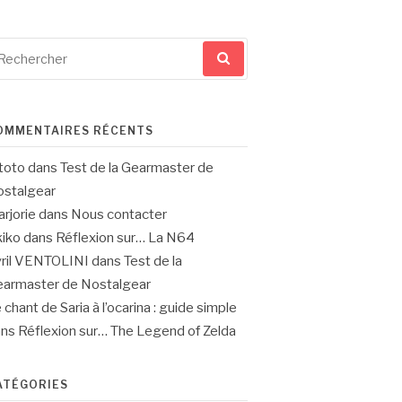
cherche
ur
OMMENTAIRES RÉCENTS
toto
dans
Test de la Gearmaster de
stalgear
rjorie
dans
Nous contacter
iko
dans
Réflexion sur… La N64
ril VENTOLINI
dans
Test de la
armaster de Nostalgear
 chant de Saria à l’ocarina : guide simple
ans
Réflexion sur… The Legend of Zelda
ATÉGORIES