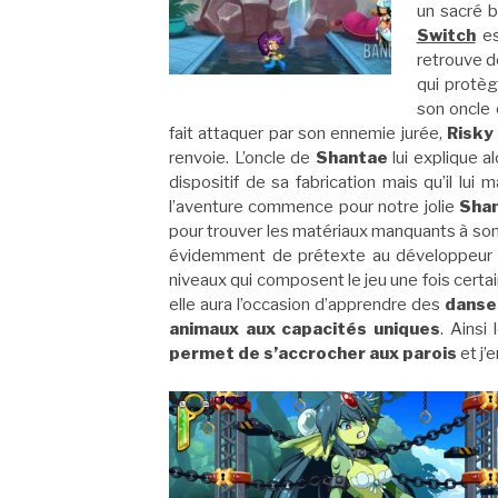
un sacré b
Switch
es
retrouve d
qui protè
son oncle
fait attaquer par son ennemie jurée,
Risky
renvoie. L’oncle de
Shantae
lui explique al
dispositif de sa fabrication mais qu’il lu
l’aventure commence pour notre jolie
Sha
pour trouver les matériaux manquants à son 
évidemment de prétexte au développeur af
niveaux qui composent le jeu une fois certai
elle aura l’occasion d’apprendre des
danse
animaux aux capacités uniques
. Ainsi
permet de s’accrocher aux parois
et j’