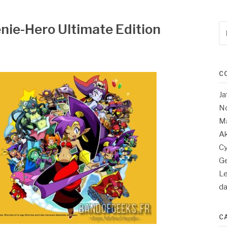
nie-Hero Ultimate Edition
Re
po
:
C
Ja
No
Ma
Ak
Cy
Ge
Le
d
C