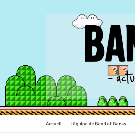
Aller
au
contenu
BAND OF GEEK
Actu Geek d'hier et d'aujourd'hui
Accueil
L’équipe de Band of Geeks