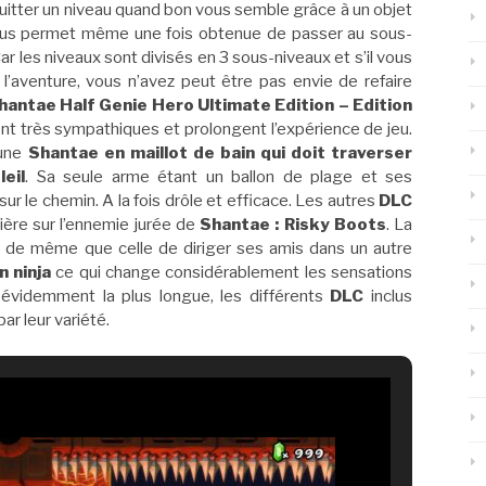
quitter un niveau quand bon vous semble grâce à un objet
vous permet même une fois obtenue de passer au sous-
ar les niveaux sont divisés en 3 sous-niveaux et s’il vous
r l’aventure, vous n’avez peut être pas envie de refaire
hantae Half Genie Hero Ultimate Edition – Edition
ont très sympathiques et prolongent l’expérience de jeu.
 une
Shantae en maillot de bain qui doit traverser
eil
. Sa seule arme étant un ballon de plage et ses
ur le chemin. A la fois drôle et efficace. Les autres
DLC
ière sur l’ennemie jurée de
Shantae : Risky Boots
. La
isir, de même que celle de diriger ses amis dans un autre
 ninja
ce qui change considérablement les sensations
est évidemment la plus longue, les différents
DLC
inclus
ar leur variété.