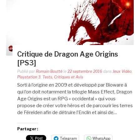
Critique de Dragon Age Origins
[PS3]
Publié par
Romain Boutté
le
22 septembre 2016
dans
Jeux Vidéo
,
Playstation 3
,
Tests, Critiques et Avis
Sorti à l’origine en 2009 et développé par Bioware à
qui l’on doit notamment la trilogie Mass Effect, Dragon
Age Origins est un RPG « occidental » qui vous
propose de créer votre héros et de parcourir les terres
de Férelden afin de détruire l’Enclin et ainsi de…
Partager :
Telegram
WhatsApp