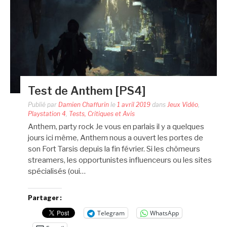
Test de Anthem [PS4]
Publié par
Damien Chaffurin
le
1 avril 2019
dans
Jeux Vidéo
,
Playstation 4
,
Tests, Critiques et Avis
Anthem, party rock Je vous en parlais il y a quelques
jours ici même, Anthem nous a ouvert les portes de
son Fort Tarsis depuis la fin février. Si les chômeurs
streamers, les opportunistes influenceurs ou les sites
spécialisés (oui…
Partager :
Telegram
WhatsApp