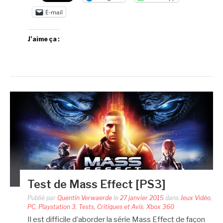
E-mail
J’aime ça :
Test de Mass Effect [PS3]
Publié par
Quentin Verwaerde
le
27 janvier 2015
dans
Jeux Vidéo
,
PC
,
Playstation 3
,
Tests, Critiques et Avis
,
Xbox 360
Il est difficile d’aborder la série Mass Effect de façon