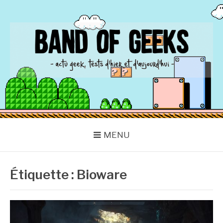
Aller
au
contenu
BAND OF GEEKS
Actu Geek d'hier et d'aujourd'hui
MENU
Étiquette :
Bioware