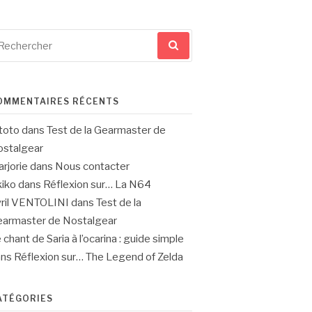
cherche
ur
OMMENTAIRES RÉCENTS
toto
dans
Test de la Gearmaster de
stalgear
rjorie
dans
Nous contacter
iko
dans
Réflexion sur… La N64
ril VENTOLINI
dans
Test de la
armaster de Nostalgear
 chant de Saria à l’ocarina : guide simple
ans
Réflexion sur… The Legend of Zelda
ATÉGORIES