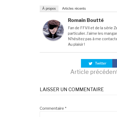
À propos
Articles récents
Romain Boutté
Fan de FFVII et de la série Z
particulier. J'aime les manga
N'hésitez pas à me contacter
Au plaisir !
Lire
Article précéden
la
LAISSER UN COMMENTAIRE
suite
Commentaire
*