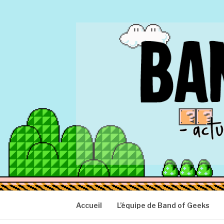
Aller
au
contenu
BAND OF GEEK
Actu Geek d'hier et d'aujourd'hui
Accueil
L’équipe de Band of Geeks