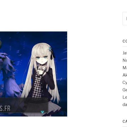
Re
po
:
C
Ja
No
Ma
Ak
Cy
Ge
Le
d
C