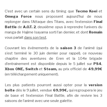
C’est avec un certain sens du timing que
Tecmo Koei
et
Omega Force
nous proposent aujourd’hui de nous
replonger dans l’Attaque des Titans, avec l’extension
Final
Battle
de
A.O.T. 2
, deuxième opus à reprendre l’univers du
manga de Hajime Isayama sorti l’an dernier, et dont
Romain
vous parlait
dans son test
.
Couvrant les évènements de la
saison 3
de l’animé (qui
s’est terminé le 30 juin dernier pour rappel), ce nouveau
chapitre des aventures de Eren et la 104e brigade
d’entrainement est disponible depuis le 5 juillet sur
PS4
,
Xbox ONE, Switch
et
Steam,
au prix officiel de
49,99€
(en téléchargement uniquement).
Les plus patients pourront aussi opter pour la
version
boîte
dès le 9 juillet, vendue
69,99€,
qui regroupera le jeu
de base et l’extension Final Battle, afin de revivre les 3
saisons de l’animé avec une seule galette.