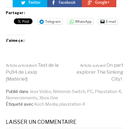
Partager :
Telegram
WhatsApp
E-mail
J’aime ça :
Lire
Test de la
On part
Article précédent
Article suivant
Pu94 de Lexip
explorer The Sinking
[Matériel]
City !
la
Publié dans
Jeux Vidéo
,
Nintendo Switch
,
PC
,
Playstation 4
,
Remerciements
,
Xbox One
suite
Étiqueté avec
Koch Media
,
playstation 4
LAISSER UN COMMENTAIRE