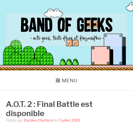
Aller
au
contenu
BAND OF GEEKS
Actu Geek d'hier et d'aujourd'hui
MENU
A.O.T. 2 : Final Battle est
disponible
Publié par
Damien Chaffurin
le
7 juillet 2019