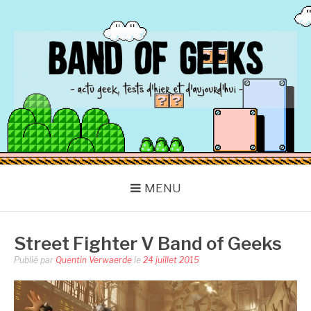
Aller
au
contenu
BAND OF GEEKS
Actu Geek d'hier et d'aujourd'hui
MENU
Street Fighter V Band of Geeks
Publié par
Quentin Verwaerde
le
24 juillet 2015